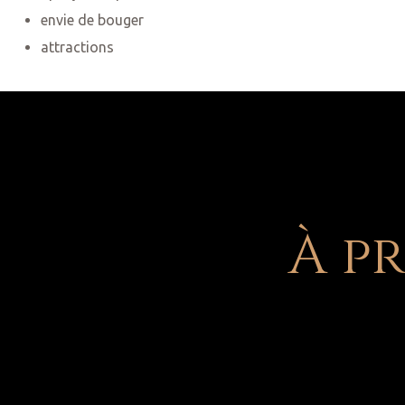
envie de bouger
attractions
À p